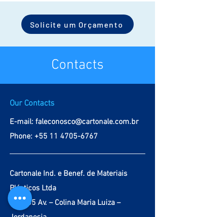
Logistics & e-Commerce
Solicite um Orçamento
Contacts
Steel
industry
Soluções ECO
Our Contacts
E-mail:
faleconosco@cartonale.com.br
Phone:
+55 11 4705-6767
Saiba como a Cartonale
está presente no seu dia-a-dia
Cartonale Ind. e Benef. de Materiais
Plásticos Ltda
Buri, 05 Av. – Colina Maria Luiza –