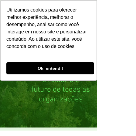
Utilizamos cookies para oferecer
melhor experiência, melhorar o
desempenho, analisar como você
interage em nosso site e personalizar
conteúdo. Ao utilizar este site, você
concorda com o uso de cookies.
Ok, entendi!
A Economia
Circular é o
futuro de todas as
organizações