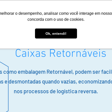
melhorar o desempenho, analisar como você interage em nosso sit
Home
Empresa
Soluções ECO
Mercados
Produtos
concorda com o uso de cookies.
Ok, entendi!
Caixas Retornáveis
s como embalagem Retornável, podem ser faci
s e desmontadas quando vazias, economizand
nos processos de logística reversa.