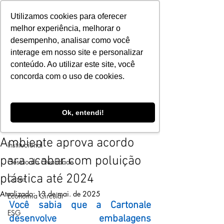
Utilizamos cookies para oferecer
melhor experiência, melhorar o
desempenho, analisar como você
interage em nosso site e personalizar
conteúdo. Ao utilizar este site, você
Post
concorda com o uso de cookies.
Todos os Notícias
Programa 3R
Todos os Notícias
2 de mar. de 2022
2 min de leitura
Ok, entendi!
Assembleia do Meio
Meio Ambiente
Ambiente aprova acordo
Institucional
para acabar com poluição
Gestão da Qualidade
plástica até 2024
Cases
Atualizado:
13 de mai. de 2025
Economia Circular
Você sabia que a Cartonale 
ESG
desenvolve embalagens 