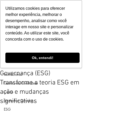
Utilizamos cookies para oferecer
melhor experiência, melhorar o
desempenho, analisar como você
interage em nosso site e personalizar
conteúdo. Ao utilizar este site, você
Post
concorda com o uso de cookies.
Todos os Notícias
Programa 3R
Todos os Notícias
22 de jun. de 2023
2 min de leitura
Ok, entendi!
Ambiental, Social e
Meio Ambiente
Governança (ESG)
Institucional
Transforme a teoria ESG em
Gestão da Qualidade
ação e mudanças
Cases
significativas
Economia Circular
ESG